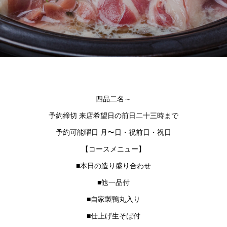
四品二名～
予約締切 来店希望日の前日二十三時まで
予約可能曜日 月〜日・祝前日・祝日
【コースメニュー】
■本日の造り盛り合わせ
■他一品付
■自家製鴨丸入り
■仕上げ生そば付