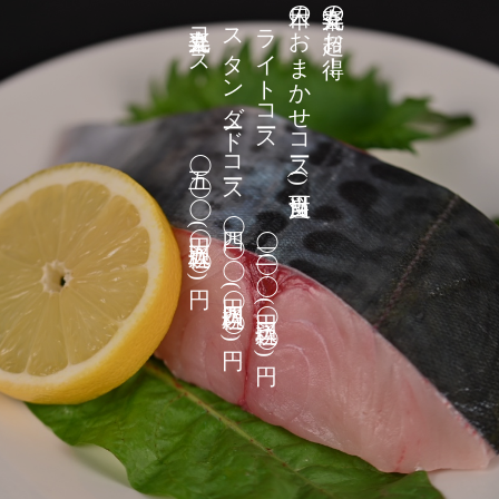
喜楽丸コース 五◯◯◯円(税込五五◯◯円)
スタンダードコース 四◯◯◯円(税込四四◯◯円)
ライトコース 三◯◯◯円(税込三三◯◯円)
本日のおまかせコース(当日注文可)
喜楽丸の超お得！