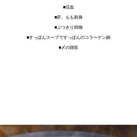
■活血
■肝、もも刺身
■ぶつきり焼物
■すっぽんスープですっぽんのコラーゲン鍋
■〆の雑炊